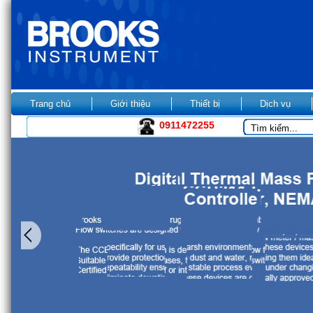
Trang chủ
Giới thiệu
Thiết bị
Dịch vụ
0911472255
Kho ANS Vietnam