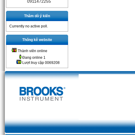
0911472255
Thăm dò ý kiến
Currently no active poll.
Thống kê website
Thành viên online
Đang online
1
Lượt truy cập
0069208