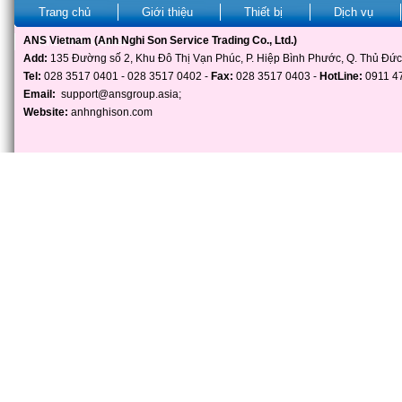
Trang chủ
Giới thiệu
Thiết bị
Dịch vụ
ANS Vietnam (Anh Nghi Son Service Trading Co., Ltd.)
Kho ANS Vietnam
Add:
135 Đường số 2, Khu Đô Thị Vạn Phúc, P. Hiệp Bình Phước, Q. Thủ Đức
Tel:
028 3517 0401 - 028 3517 0402 -
Fax:
028 3517 0403 -
HotLine:
0911 4
Email:
support@ansgroup.asia
;
Website:
anhnghison.com